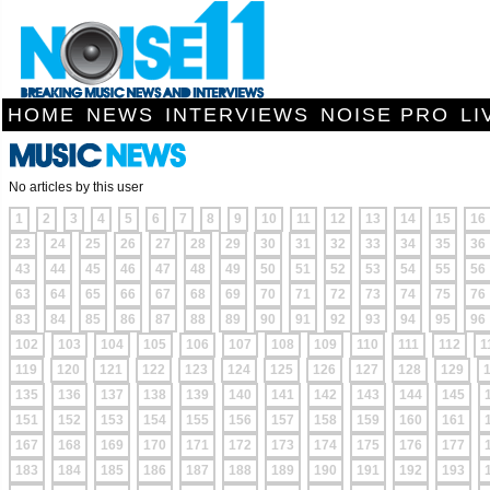
HOME
NEWS
INTERVIEWS
NOISE PRO
LI
No articles by this user
1
2
3
4
5
6
7
8
9
10
11
12
13
14
15
16
23
24
25
26
27
28
29
30
31
32
33
34
35
36
43
44
45
46
47
48
49
50
51
52
53
54
55
56
63
64
65
66
67
68
69
70
71
72
73
74
75
76
83
84
85
86
87
88
89
90
91
92
93
94
95
96
102
103
104
105
106
107
108
109
110
111
112
1
119
120
121
122
123
124
125
126
127
128
129
135
136
137
138
139
140
141
142
143
144
145
151
152
153
154
155
156
157
158
159
160
161
167
168
169
170
171
172
173
174
175
176
177
183
184
185
186
187
188
189
190
191
192
193