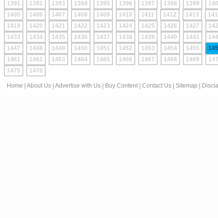
1391
1392
1393
1394
1395
1396
1397
1398
1399
14
1405
1406
1407
1408
1409
1410
1411
1412
1413
141
1419
1420
1421
1422
1423
1424
1425
1426
1427
14
1433
1434
1435
1436
1437
1438
1439
1440
1441
14
1447
1448
1449
1450
1451
1452
1453
1454
1455
14
1461
1462
1463
1464
1465
1466
1467
1468
1469
14
1475
1476
Home
|
About Us
|
Advertise with Us
|
Buy Content
|
Contact Us
|
Sitemap
|
Discl