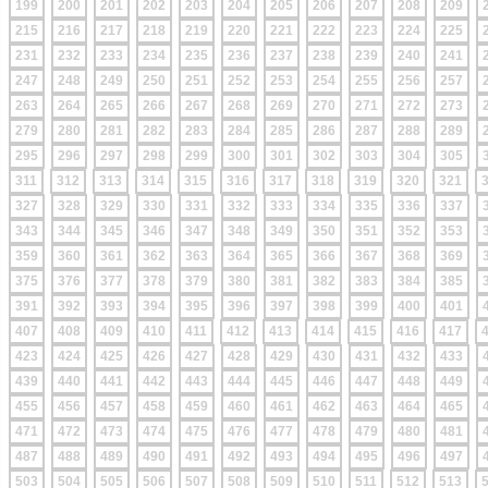
199
200
201
202
203
204
205
206
207
208
209
215
216
217
218
219
220
221
222
223
224
225
231
232
233
234
235
236
237
238
239
240
241
247
248
249
250
251
252
253
254
255
256
257
263
264
265
266
267
268
269
270
271
272
273
279
280
281
282
283
284
285
286
287
288
289
295
296
297
298
299
300
301
302
303
304
305
311
312
313
314
315
316
317
318
319
320
321
327
328
329
330
331
332
333
334
335
336
337
343
344
345
346
347
348
349
350
351
352
353
359
360
361
362
363
364
365
366
367
368
369
375
376
377
378
379
380
381
382
383
384
385
391
392
393
394
395
396
397
398
399
400
401
407
408
409
410
411
412
413
414
415
416
417
423
424
425
426
427
428
429
430
431
432
433
439
440
441
442
443
444
445
446
447
448
449
455
456
457
458
459
460
461
462
463
464
465
471
472
473
474
475
476
477
478
479
480
481
487
488
489
490
491
492
493
494
495
496
497
503
504
505
506
507
508
509
510
511
512
513